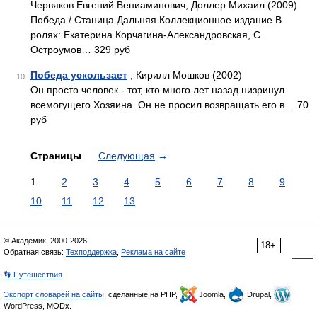
Червяков Евгений Вениаминович, Доллер Михаил (2009)
Победа / Станица Дальняя Коллекционное издание В
ролях: Екатерина Корчагина-Александровская, С.
Остроумов… 329 руб
Победа ускользает
, Кирилл Мошков (2002)
10
Он просто человек - тот, кто много лет назад низринул
всемогущего Хозяина. Он не просил возвращать его в… 70
руб
Страницы
Следующая
→
1
2
3
4
5
6
7
8
9
10
11
12
13
© Академик, 2000-2026
18+
Обратная связь:
Техподдержка
,
Реклама на сайте
👣 Путешествия
Экспорт словарей на сайты
, сделанные на PHP,
Joomla,
Drupal,
WordPress, MODx.